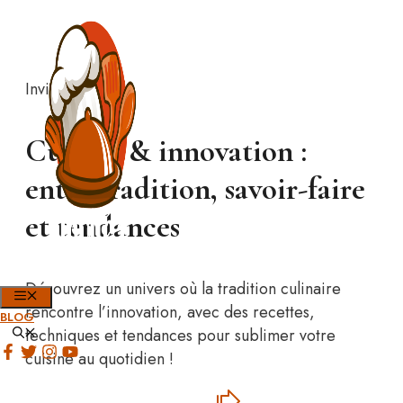
Aller
au
contenu
Invite1Chef
Cuisine & innovation :
entre tradition, savoir-faire
et tendances
Découvrez un univers où la tradition culinaire
MENU
rencontre l’innovation, avec des recettes,
BLOG
techniques et tendances pour sublimer votre
cuisine au quotidien !